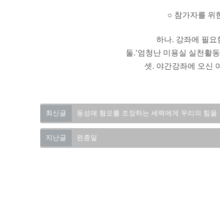
○ 참가자를 위
하나. 강좌에 필요
둘.‘엄청난 미용실 실천활동
셋. 야간강좌에 오신
최신글
동성애 혐오를 조장하는 세력에게 우리의 힘을
지난글
왼종일