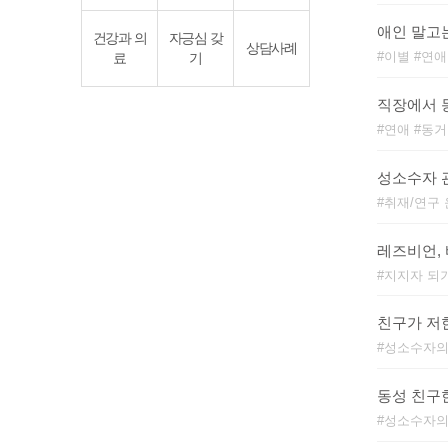
애인 말고
건강과 의
자긍심 갖
상담사례
이별
연애
료
기
직장에서 
연애
동거
성소수자 
취재/연구
레즈비언,
지지자 되
친구가 저
성소수자의
동성 친구
성소수자의