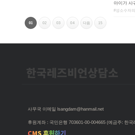
아이가 사
성소수자의
페
01
02
03
04
다음
15
이
지
내
한국레즈비언상담소
비
게
이
션
사무국 이메일 lsangdam@hanmail.net
후원계좌 : 국민은행 703601-00-004665 (예금주:
CMS 후원하기