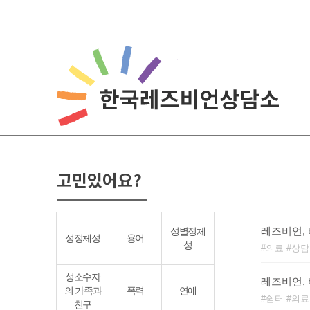
Skip
to
content
고민있어요?
레즈비언,
성별정체
성정체성
용어
성
의료
상담
성소수자
레즈비언,
의 가족과
폭력
연애
쉼터
의료
친구