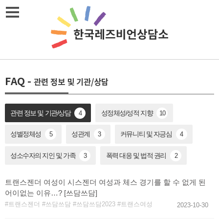
Skip
메뉴열기
to
content
FAQ
-
관련 정보 및 기관/상담
관련 정보 및 기관/상담
성정체성/성적 지향
4
10
성별정체성
성관계
커뮤니티 및 자긍심
5
3
4
성소수자의 지인 및 가족
폭력 대응 및 법적 권리
3
2
트랜스젠더 여성이 시스젠더 여성과 체스 경기를 할 수 없게 된
어이없는 이유…? [쓰담쓰담]
트랜스젠더
쓰담쓰담
쓰담쓰담2023
트랜스여성
2023-10-30