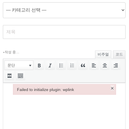
작성 중…
●
비주얼
코드
문단
×
Failed to initialize plugin: wplink
Failed to initialize plugin: wplink