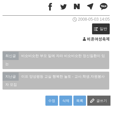
2008-05-03 14:05
일반
비혼여성축제
최신글
비슷비슷한 부모 밑에 자라 비슷비슷한 정신질환이 있
는
지난글
이프 양성평등 교실 행복한 놀토 - 교사,학생,자원봉사
자 모집
수정
삭제
목록
글쓰기