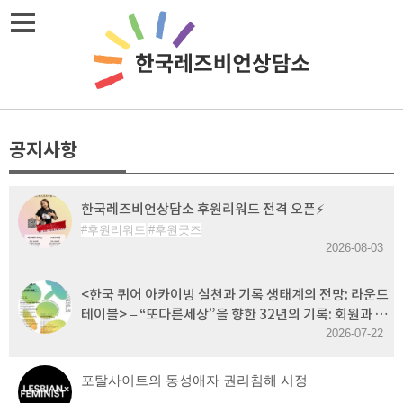
Skip
메뉴열기
to
content
공지사항
한국레즈비언상담소 후원리워드 전격 오픈⚡
후원리워드
후원굿즈
2026-08-03
<한국 퀴어 아카이빙 실천과 기록 생태계의 전망: 라운드
테이블> – “또다른세상”을 향한 32년의 기록: 회원과 함
께 이어가는 한국레즈비언상담소의 아카이빙 실천
2026-07-22
포탈사이트의 동성애자 권리침해 시정