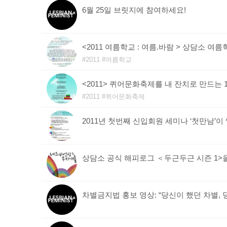
6월 25일 브릿지에 참여하세요!
<2011 여름학교 : 여름.바람 > 상담소 여
2011
여름학교
<2011> 퀴어문화축제를 내 잔치로 만드는 1
2011
퀴어문화축제
2011년 첫번째 신입회원 세미나 ‘첫만남’이
상담소 공식 해피로그 ＜두근두근 시즌 1>
차별금지법 홍보 영상: “당신이 했던 차별, 