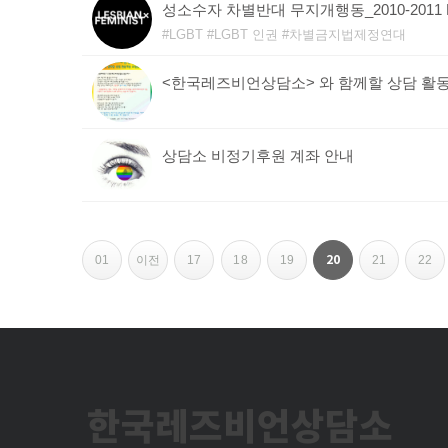
성소수자 차별반대 무지개행동_2010-2011 
LGBT
LGBT 인권
차별금지법제정연대
<한국레즈비언상담소> 와 함께할 상담 활
상담소 비정기후원 계좌 안내
페
20
01
이전
17
18
19
21
22
이
지
내
한국레즈비언상담소
비