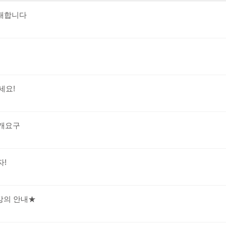
초대합니다
세요!
개요구
자!
 강의 안내★