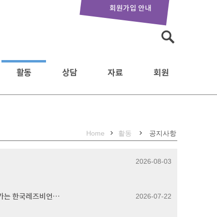
회원가입 안내
검
색:
활동
상담
자료
회원
Home
활동
공지사항
2026-08-03
<한국 퀴어 아카이빙 실천과 기록 생태계의 전망: 라운드테이블> – “또다른세상”을 향한 32년의 기록: 회원과 함께 이어가는 한국레즈비언상담소의 아카이빙 실천
2026-07-22