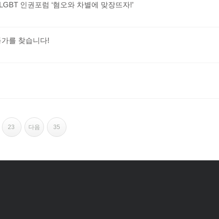
LGBT 인권포럼 ‘혐오와 차별에 맞장뜨자!’
동가를 찾습니다!
23
다음
35