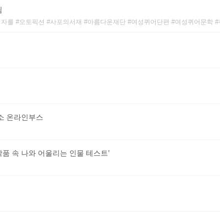
림
여자를
오토픽션
사포의서재
아름다운재단
여성퀴어단편
여성퀴어문학
소 온라인부스
작품 속 나와 어울리는 인물 테스트’