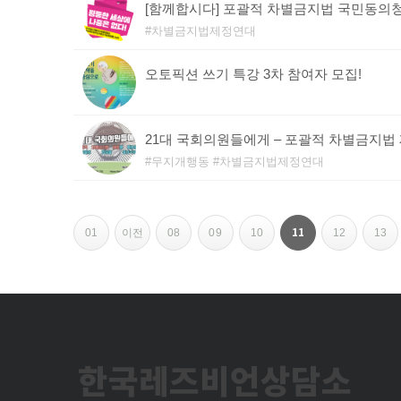
[함께합시다] 포괄적 차별금지법 국민동의
차별금지법제정연대
오토픽션 쓰기 특강 3차 참여자 모집!
21대 국회의원들에게 – 포괄적 차별금지법
무지개행동
차별금지법제정연대
페
11
01
이전
08
09
10
12
13
이
지
내
한국레즈비언상담소
비