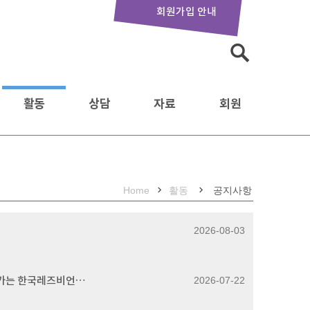
회원가입 안내
검
색:
활동
상담
자료
회원
Home
활동
공지사항
2026-08-03
<한국 퀴어 아카이빙 실천과 기록 생태계의 전망: 라운드테이블> – “또다른세상”을 향한 32년의 기록: 회원과 함께 이어가는 한국레즈비언상담소의 아카이빙 실천
2026-07-22