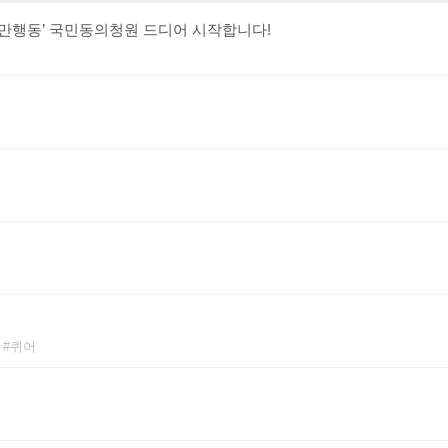
0만행동’ 국민동의청원 드디어 시작합니다!
퀴어