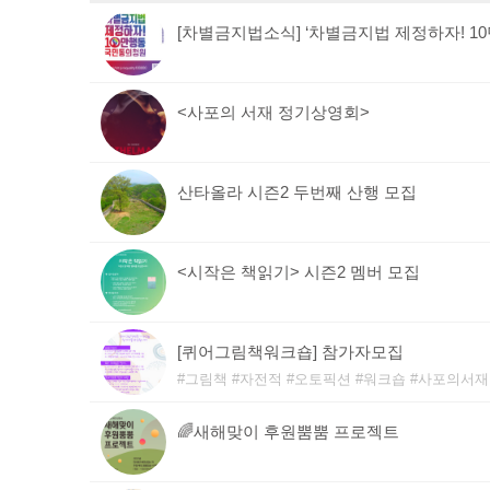
[차별금지법소식] ‘차별금지법 제정하자! 1
<사포의 서재 정기상영회>
산타올라 시즌2 두번째 산행 모집
<시작은 책읽기> 시즌2 멤버 모집
[퀴어그림책워크숍] 참가자모집
그림책
자전적
오토픽션
워크숍
사포의서재
🌈새해맞이 후원뿜뿜 프로젝트