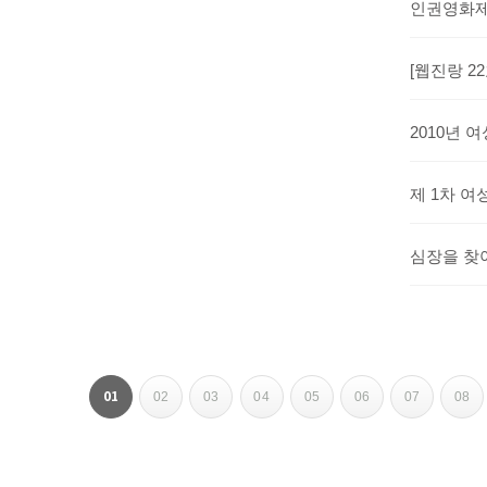
인권영화제
[웹진랑 2
2010년
제 1차 
심장을 찾
페이지
페이지
페이지
페이지
페이지
페이지
페이지
페이지
열린
01
02
03
04
05
06
07
08