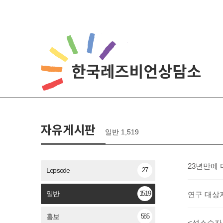
자유게시판
일반 1,519
23년만에 
27
Lepisode
1519
일반
연구 대상자
585
홍보
<성소수자