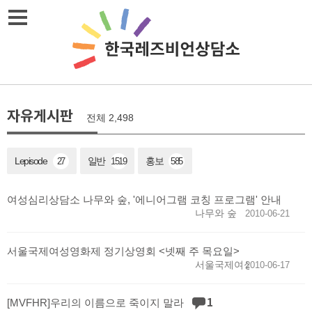
메뉴열기
자유게시판
전체 2,498
Lepisode
일반
홍보
27
1519
585
여성심리상담소 나무와 숲, '에니어그램 코칭 프로그램' 안내
나무와 숲
2010-06-21
서울국제여성영화제 정기상영회 <넷째 주 목요일>
서울국제여성영화제
2010-06-17
1
[MVFHR]우리의 이름으로 죽이지 말라