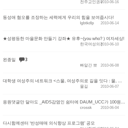
천주교인권위원회
2010-06-16
동성애 혐오를 조장하는 세력에게 우리의 힘을 보여줍시다!
lgbtkdlp
2010-06-14
★성평등한 마을문화 만들기 강좌★ 유후~(you who? ) 여자세상!
한국여성의전화
2010-06-10
3
왼종일
빠알간 뽀
2010-06-08
대학생 여성주의 네트워크 <스물, 여성주의로 길을 잇다 : 물, 길> 1기 물꼬 트는 사람들 함께 해요!
물길
2010-06-07
응원댓글만 달아도 _AIDS감염인 쉼터에 DAUM_UCC가 100원 기부!!
crossk
2010-06-04
다시함께센터 ‘반성매매 의식향상 프로그램’ 공모