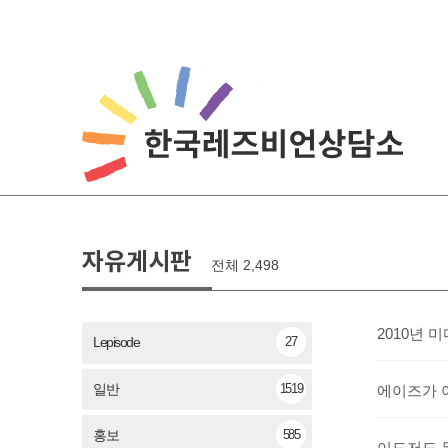
자유게시판
전체 2,498
2010년
27
Lepisode
1519
일반
에이즈가 
585
홍보
이도저도 