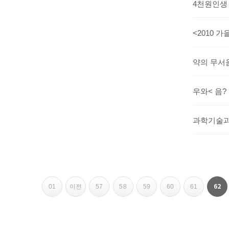
4천원인
약의 무서
우와< 음?
과학기술과
페이지
페이지
페이지
페이지
페이지
페이지
페이지
페이지
열린
62
01
이전
57
58
59
60
61