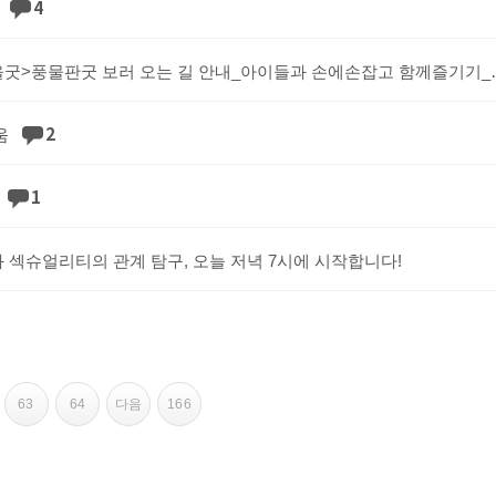
4
생
<2010 가을굿>풍물판굿 
2
움
1
 섹슈얼리티의 관계 탐구, 오늘 저녁 7시에 시작합니다!
63
64
다음
166