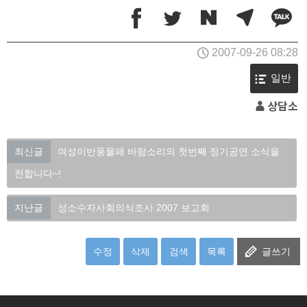
2007-09-26 08:28
일반
상담소
최신글
여성이반풍물패 바람소리의 첫번째 정기공연 소식을
전합니다~!
지난글
성소수자사회의식조사 2007 보고회
수정
삭제
검색
목록
글쓰기