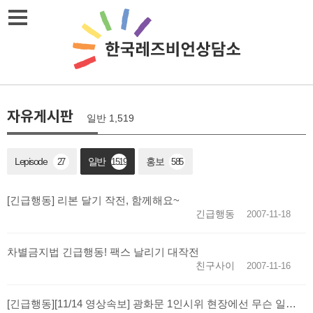
메뉴열기
자유게시판
일반 1,519
Lepisode
일반
홍보
27
1519
585
[긴급행동] 리본 달기 작전, 함께해요~
긴급행동
2007-11-18
차별금지법 긴급행동! 팩스 날리기 대작전
친구사이
2007-11-16
[긴급행동][11/14 영상속보] 광화문 1인시위 현장에선 무슨 일이?