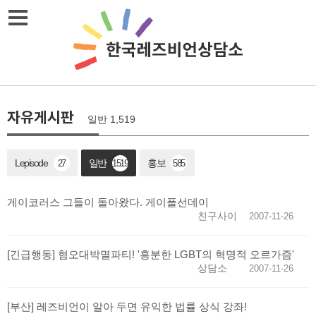
메뉴열기
자유게시판
일반 1,519
Lepisode
일반
홍보
27
1519
585
게이코러스 그들이 돌아왔다. 게이플선데이
친구사이
2007-11-26
[긴급행동] 혐오대박멸파티! '흥분한 LGBT의 혁명적 오르가즘'
상담소
2007-11-26
[부산] 레즈비언이 알아 두면 유익한 법률 상식 강좌!