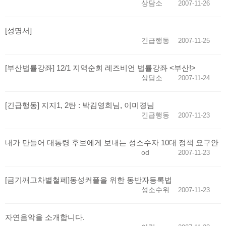
상담소
2007-11-26
[성명서]
긴급행동
2007-11-25
[부산법률강좌] 12/1 지역순회 레즈비언 법률강좌 <부산!>
상담소
2007-11-24
[긴급행동] 지지1, 2탄 : 박김영희님, 이미경님
긴급행동
2007-11-23
내가 만들어 대통령 후보에게 보내는 성소수자 10대 정책 요구안
od
2007-11-23
[금기깨고차별철폐]동성커플을 위한 동반자등록법
성소수위
2007-11-23
자연음악을 소개합니다.