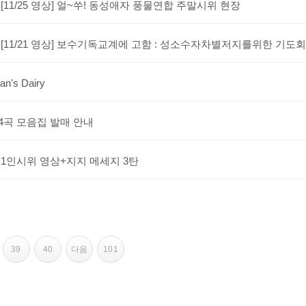
 [11/25 영상] 얼~쑤! 동성애자 풍물연합 주말시위 현장
 [11/21 영상] 보수기독교계에 고함 : 성소수자차별저지를위한 기도회
n's Dairy
4곡 모음집 발매 안내
 1인시위 영상+지지 메세지 3탄
39
40
다음
101