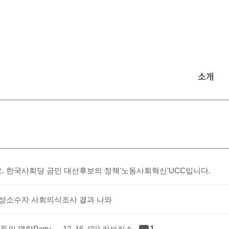
소개
. 한국사회당 금민 대선후보의 정책'노동사회혁신'UCC입니다.
 성소수자 사회의식조사 결과 나와
1
의 명랑Party ㅡ 12. 16. (일) 라브리스