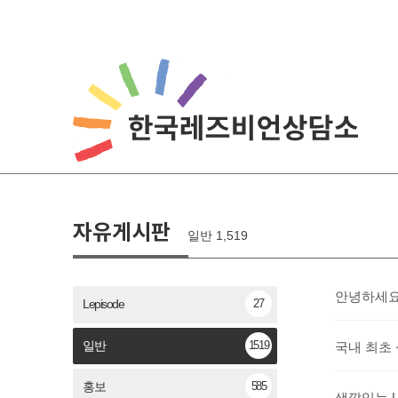
자유게시판
일반 1,519
안녕하세요
27
Lepisode
1519
일반
국내 최초
585
홍보
색깔있는 L들