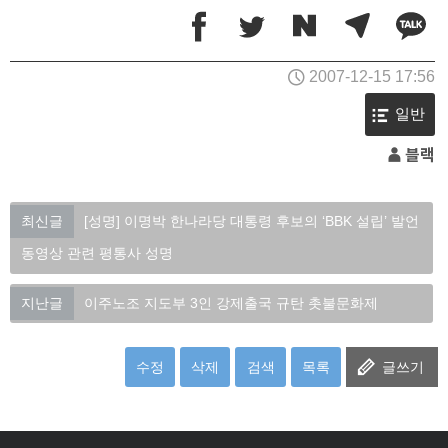
2007-12-15 17:56
일반
블랙
최신글
[성명] 이명박 한나라당 대통령 후보의 ‘BBK 설립’ 발언
동영상 관련 평통사 성명
지난글
이주노조 지도부 3인 강제출국 규탄 촛불문화제
수정
삭제
검색
목록
글쓰기