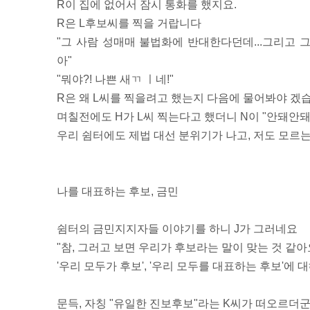
R이 집에 없어서 잠시 통화를 했지요.
R은 L후보씨를 찍을 거랍니다
"그 사람 성매매 불법화에 반대한다던데...그리고
아"
"뭐야?! 나쁜 새ㄲ ㅣ네!"
R은 왜 L씨를 찍을려고 했는지 다음에 물어봐야 겠
며칠전에도 H가 L씨 찍는다고 했더니 N이 "안돼안돼~
우리 쉼터에도 제법 대선 분위기가 나고, 저도 모르
나를 대표하는 후보, 금민
쉼터의 금민지지자들 이야기를 하니 J가 그러네요
"참, 그러고 보면 우리가 후보라는 말이 맞는 것 같아
'우리 모두가 후보', '우리 모두를 대표하는 후보'에
문득, 자칭 "유일한 진보후보"라는 K씨가 떠오르더