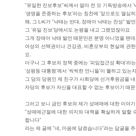
"유일한 진보후보"씨께서 얼마 전 모 기독방송에서 
'생명을 존중하는 후보'라는 칭찬에 '앞으로도 열심히 
왜, 그 L씨가 "낙태는 반대, 장애아 낙태는 찬성" 발
그 '유일 진보'당에서도 논평을 내고 그랬었잖아요
그게 장애아 낙태 발언 때문만은 분명 아니었을 텐데..
여성의 선택권이나 건강권, 비혼모부의 현실에 관한
요.
더구나 그 후보의 정책 중에는 '피임접근성 확대'라는
'성평등 대통령'께서 '씩씩한 언니들'이 뭘하고 있는
그 당의 당원인 제 친구가 사회당에 선거후원금을 내
자당의 후보가 자신을 대표할 수 없는 후보이기 때문
그러고 보니 금민 후보와 제가 성매매에 대한 이야기를
"성매매근절에 대한 의지와 대책을 확실하게 말할 
합니다"
라는 제 글에 "네, 마음에 담겠습니다"라는 답글을 주