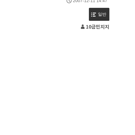
2007-12-11 14:47
일반
10금민지지