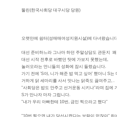
뚤린(한국사회당 대구시당 당원)
오랫만에 쉼터(성매매여성지원시설)에 다녀왔습니
대선 준비하느라 그나마 하던 주말상담도 관둔지 꽤
대선 시작 전후로 바빴던 탓에 가보지 못했는데,
놀러오라는 언니들의 성화에 잠시 들렸습니다.
가기 전에 'S야, 니가 해준 밥 먹고 싶어' 했더니 S
거하게 닭 세마리를 사서 맛나는 닭죽도 끓여주고, .
"사회당은 밥도 안주고 선거운동 시키나"라며 집에
S가 만나자 마자 그럽니다.
"내가 우리 아빠한테 10번, 금민 찍으라고 했다"
"10번 찍으면 내가 당선시켰다는 보람이 없잖아" 