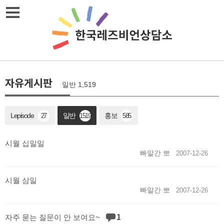
메뉴열기
자유게시판
일반 1,519
Lepisode
일반
홍보
27
1519
585
시월 십일일
빠알간 뽀
2007-12-26
시월 삼일
빠알간 뽀
2007-12-26
1
자주 묻는 질문이 안 보여요~