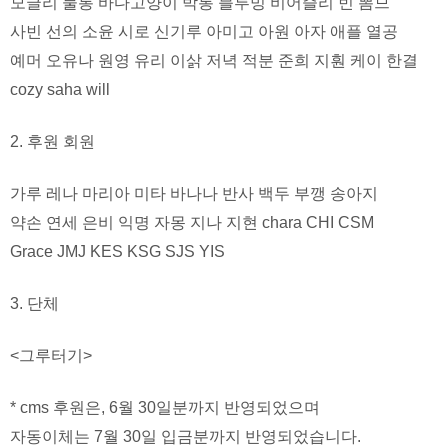
모글리 물통 바다고양이 박통 블루밍 비어즐리 빈 뽐므
사빈 선의 소윤 시로 신기루 아미고 아원 아자 애플 열공
예머 오유나 원영 유리 이삵 저녁 적분 준희 지훤 케이 한결
cozy saha will
2. 후원 회원
가루 레나 마리아 미타 바나나 반사 백두 부깽 송아지
약손 연세 은비 익명 자몽 지나 지현 chara CHI CSM
Grace JMJ KES KSG SJS YIS
3. 단체
<그루터기>
* cms 후원은, 6월 30일분까지 반영되었으며
자동이체는 7월 30일 입금분까지 반영되었습니다.