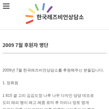
Skip
메뉴열기
to
content
2009 7월 후원자 명단
2009년 7월 한국레즈비언상담소를 후원해주신 분들입니다.
1. 정회원
1 815 결 고리 김김도깡 나루 나무 다자인 당당 데조로
도리 래피 랭이 레고 레종 로마 루 마리나 망토 명개