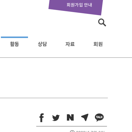
회원가입 안내
검
색:
활동
상담
자료
회원