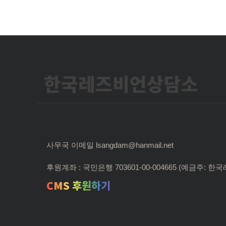
한국레즈비언상담소
사무국 이메일 lsangdam@hanmail.net
후원계좌 : 국민은행 703601-00-004665 (예금주:
CMS 후원하기