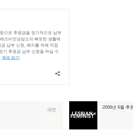
2008년 6월 
다
이전
음
글: