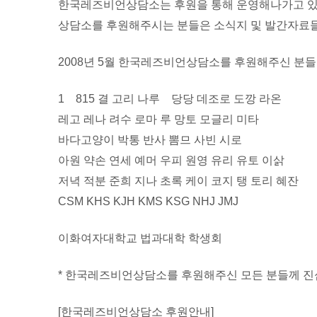
한국레즈비언상담소는 후원을 통해 운영해나가고 있
상담소를 후원해주시는 분들은 소식지 및 발간자료들
2008년 5월 한국레즈비언상담소를 후원해주신 분들
1 815 결 고리 나루 당당 데조로 도깡 라온
레고 레나 려수 로마 루 망토 모글리 미타
바다고양이 박통 반사 뽐므 사빈 시로
아원 약손 연세 예머 우피 원영 유리 유토 이삵
저녁 적분 준희 지나 초록 케이 코지 탱 토리 혜잔
CSM KHS KJH KMS KSG NHJ JMJ
이화여자대학교 법과대학 학생회
* 한국레즈비언상담소를 후원해주신 모든 분들께 진
[한국레즈비언상담소 후원안내]