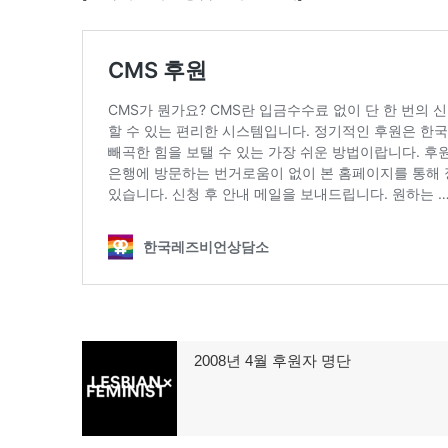
글
2008년 4월 후원자 명단
이
탐
전
글:
색