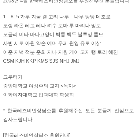
2008년 4월 한국레즈비언상담소를 후원해주신 분들입니다.
1 815 가루 겨울 결 고리 나루 나무 당당 데조로
도깡 라온 레고 레나 려수 로마 루 마리나 망토
모글리 미타 바다고양이 박통 백두 블루밍 뽐므
사빈 시로 아원 약손 예머 우피 원영 유토 이삵
이준 저녁 적분 준희 지나 지훤 케이 코지 탱 토리 혜잔
CSM KJH KKP KMS SJS NHJ JMJ
그루터기
중앙대학교 여성주의 교지 <녹지>
이화여자대학교 법과대학 학생회
* 한국레즈비언상담소를 후원해주신 모든 분들께 진심으로
감사드립니다.
[한국레즈비언상담소 후원안내]