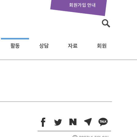
회원가입 안내
검
색:
활동
상담
자료
회원