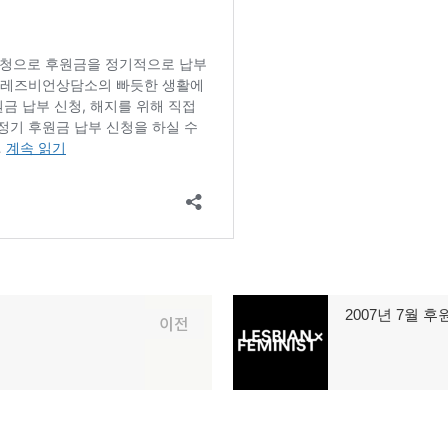
2007년 7월 
다
이전
음
글: