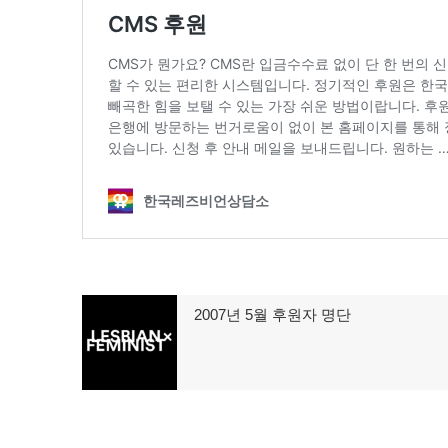
글
2007년 5월 후원자 명단
이
탐
전
글:
색