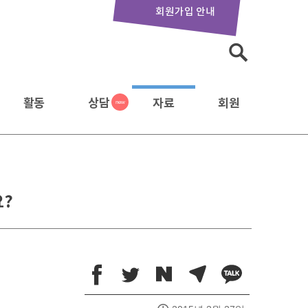
회원가입 안내
검
색:
활동
상담
자료
회원
요?