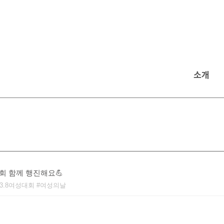
소개
대회 함께 행진해요💪
3.8여성대회
여성의날