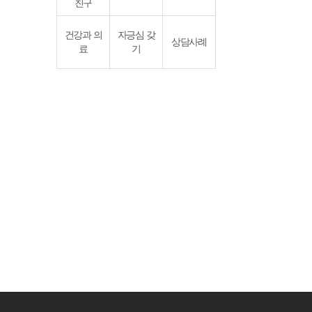
친구
건강과 의
자긍심 갖
상담사례
료
기