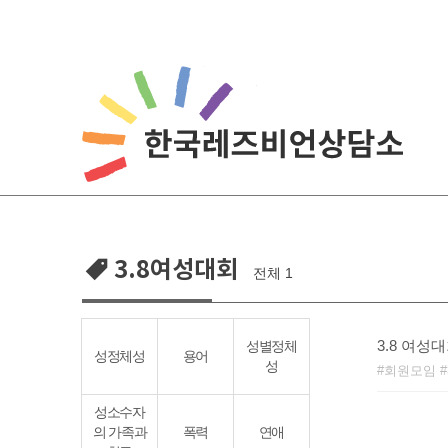
Skip
to
content
3.8여성대회
전체 1
3.8 여성
성별정체
성정체성
용어
성
회원모임
성소수자
의 가족과
폭력
연애