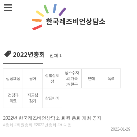
Skip
메뉴열기
to
content
2022년총회
전체 1
성소수자
성별정체
성정체성
용어
의 가족
연애
폭력
성
과 친구
건강과
자긍심
상담사례
의료
갖기
2022년 한국레즈비언상담소 회원 총회 개최 공지
총회
회원총회
2022년총회
비대면
2022-01-29