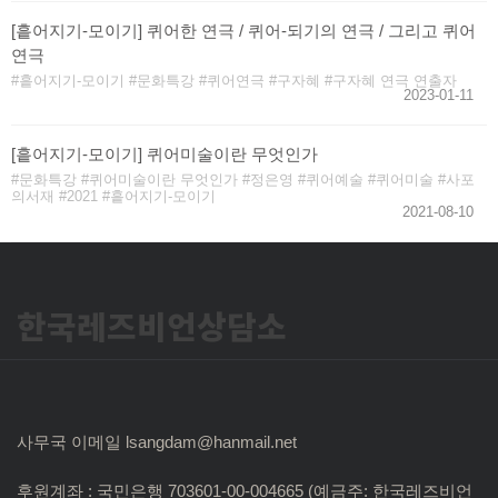
[흩어지기-모이기] 퀴어한 연극 / 퀴어-되기의 연극 / 그리고 퀴어
연극￼
흩어지기-모이기
문화특강
퀴어연극
구자혜
구자혜 연극 연출자
2023-01-11
[흩어지기-모이기] 퀴어미술이란 무엇인가
문화특강
퀴어미술이란 무엇인가
정은영
퀴어예술
퀴어미술
사포
의서재
2021
흩어지기-모이기
2021-08-10
한국레즈비언상담소
사무국 이메일 lsangdam@hanmail.net
후원계좌 : 국민은행 703601-00-004665 (예금주: 한국레즈비언