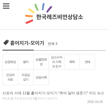
Skip
메뉴열기
to
content
흩어지기-모이기
전체 3
성소수자
성별정체
성정체성
용어
의 가족
폭력
연애
성
과 친구
건강과
자긍심
상담사례
의료
갖기
사포의 서재 11월 흩어지기-모이기 “퀴어 일터 생존기” 카드 뉴스
박초롱
사포의서재
흩어지기-모이기
2025-10-28