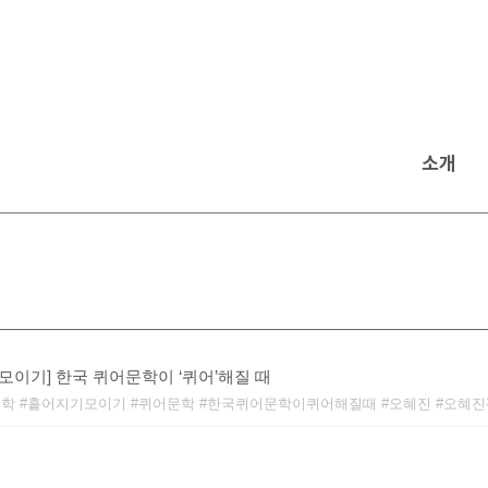
소개
모이기] 한국 퀴어문학이 ‘퀴어’해질 때
문학
흩어지기모이기
퀴어문학
한국퀴어문학이퀴어해질때
오혜진
오혜진