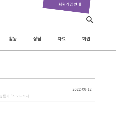
회원가입 안내
검
색:
활동
상담
자료
회원
2022-08-12
평론가
사포의서재