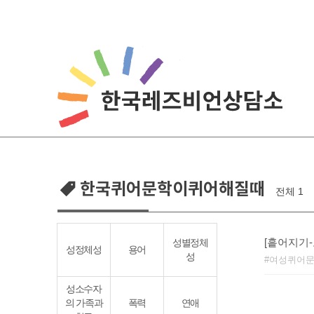
Skip
to
content
한국퀴어문학이퀴어해질때
전체 1
[흩어지기-
성별정체
성정체성
용어
성
여성퀴어
성소수자
의 가족과
폭력
연애