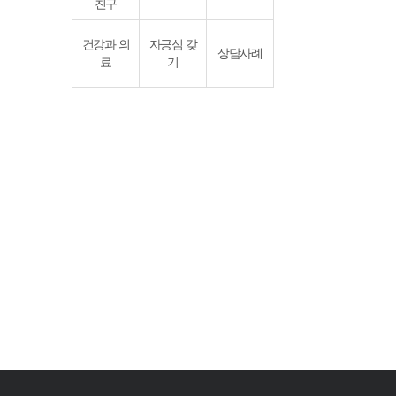
친구
건강과 의
자긍심 갖
상담사례
료
기