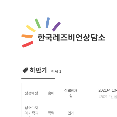
Skip
to
content
하반기
전체 1
2021년 
성별정체
성정체성
용어
성
2021
신
성소수자
의 가족과
폭력
연애