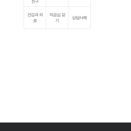
친구
건강과 의
자긍심 갖
상담사례
료
기