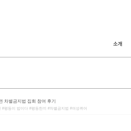
소개
제연 차별금지법 집회 참여 후기
연
평등이 밥이다
평등한끼
차별금지법
여성퀴어