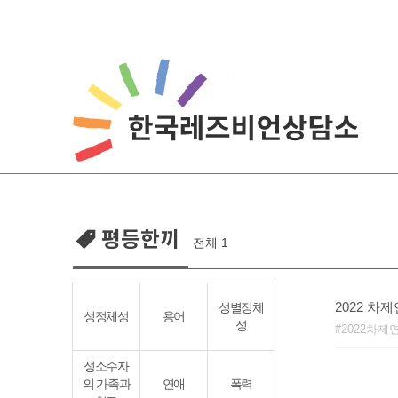
Skip
to
content
평등한끼
전체 1
2022 차
성별정체
성정체성
용어
성
2022차제
성소수자
의 가족과
연애
폭력