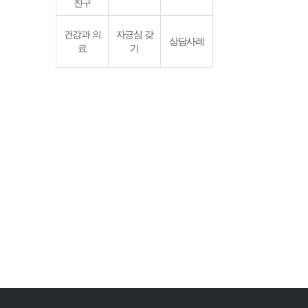
친구
건강과 의
자긍심 갖
상담사례
료
기