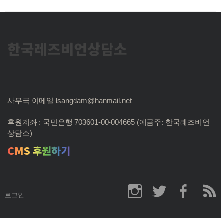
한국레즈비언상담소
사무국 이메일 lsangdam@hanmail.net
후원계좌 : 국민은행 703601-00-004665 (예금주: 한국레즈비언
상담소)
CMS 후원하기
로그인