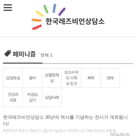
Skip
메뉴열기
to
content
페미니즘
전체 1
성소수자
성별정체
성정체성
용어
의 가족
폭력
연애
성
과 친구
건강과
자긍심
상담사례
의료
갖기
한국레즈비언상담소 30년의 역사를 기념하는 전시가 개최됩니
다!
30주년
전시
페미니즘
기념전시
커뮤니티
레즈비언
운동
2024-09-20