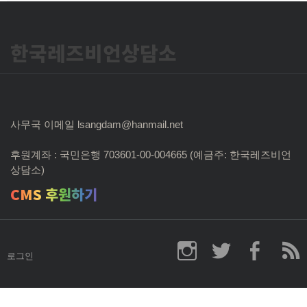
한국레즈비언상담소
사무국 이메일 lsangdam@hanmail.net
후원계좌 : 국민은행 703601-00-004665 (예금주: 한국레즈비언
상담소)
CMS 후원하기
로그인