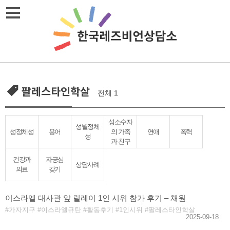
Skip
메뉴열기
to
content
팔레스타인학살
전체 1
성소수자
성별정체
성정체성
용어
의 가족
연애
폭력
성
과 친구
건강과
자긍심
상담사례
의료
갖기
이스라엘 대사관 앞 릴레이 1인 시위 참가 후기 – 채원
가자지구
이스라엘규탄
활동후기
1인시위
팔레스타인학살
2025-09-18