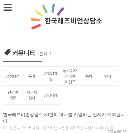
Skip
메뉴열기
to
content
커뮤니티
전체 1
성소수자
성별정체
성정체성
용어
의 가족
폭력
연애
성
과 친구
건강과
자긍심
상담사례
의료
갖기
한국레즈비언상담소 30년의 역사를 기념하는 전시가 개최됩니
다!
기념전시
커뮤니티
레즈비언
운동
30주년
전시
페미니즘
2024-09-20