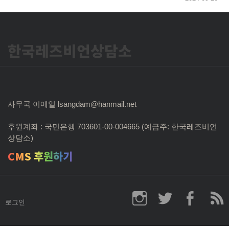
한국레즈비언상담소
사무국 이메일 lsangdam@hanmail.net
후원계좌 : 국민은행 703601-00-004665 (예금주: 한국레즈비언
상담소)
CMS 후원하기
로그인