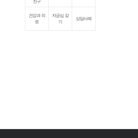
친구
건강과 의
자긍심 갖
상담사례
료
기