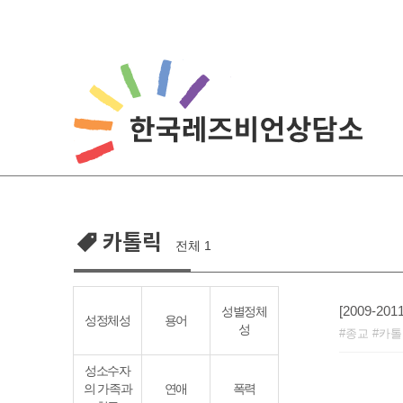
Skip
to
content
카톨릭
전체 1
[2009-2
성별정체
성정체성
용어
성
종교
카톨
성소수자
의 가족과
연애
폭력