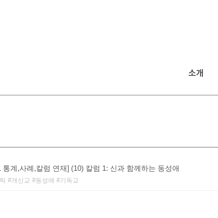
소개
011 통계,사례,칼럼 연재] (10) 칼럼 1: 신과 함께하는 동성애
릭
개신교
동성애
기독교