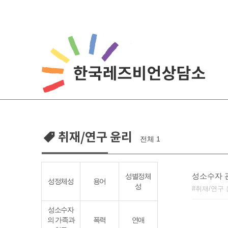
Skip
to
content
취재/연구 윤리
전체 1
성소수자 
성별정체
성정체성
용어
성
취재/연구
성소수자
의 가족과
폭력
연애