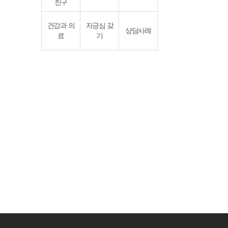
친구
건강과 의
자긍심 갖
상담사례
료
기