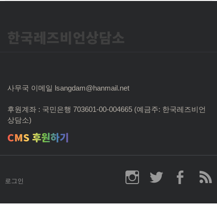
한국레즈비언상담소
사무국 이메일 lsangdam@hanmail.net
후원계좌 : 국민은행 703601-00-004665 (예금주: 한국레즈비언
상담소)
CMS 후원하기
로그인