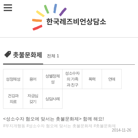
Skip
메뉴열기
to
content
촛불문화제
전체 1
성소수자
성별정체
성정체성
용어
의 가족
폭력
연애
성
과 친구
건강과
자긍심
상담사례
의료
갖기
<성소수자 혐오에 맞서는 촛불문화제> 함께 해요!
무지개행동
성소수자 혐오에 맞서는 촛불문화제
촛불문화제
2014-11-26