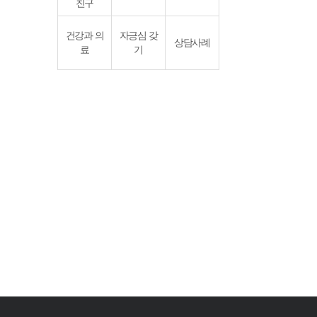
친구
건강과 의
자긍심 갖
상담사례
료
기