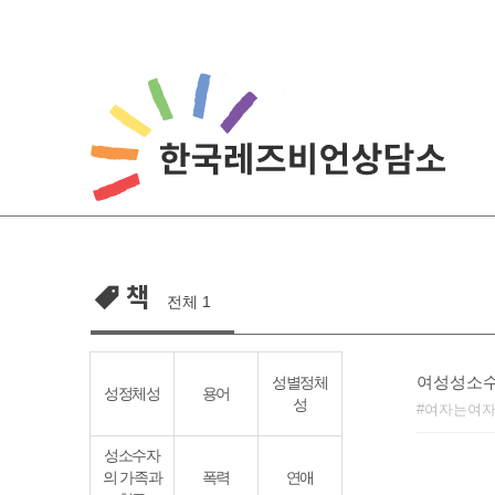
Skip
to
content
책
전체 1
여성성소수
성별정체
성정체성
용어
성
여자는여
성소수자
의 가족과
폭력
연애