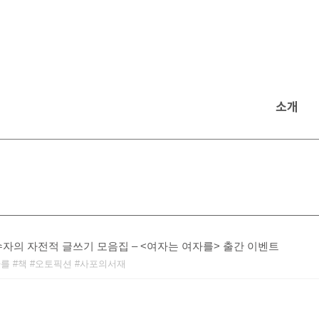
소개
자의 자전적 글쓰기 모음집 – <여자는 여자를> 출간 이벤트
자를
책
오토픽션
사포의서재