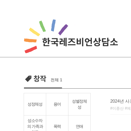
Skip
to
content
창작
전체 1
2024년 
성별정체
성정체성
용어
성
이종산
에
성소수자
의 가족과
폭력
연애