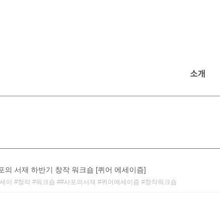
소개
사포의 서재 하반기 창작 워크숍 [퀴어 에세이즘]
세이
창작
워크숍
#사포의서재
퀴어에세이즘
창작워크숍