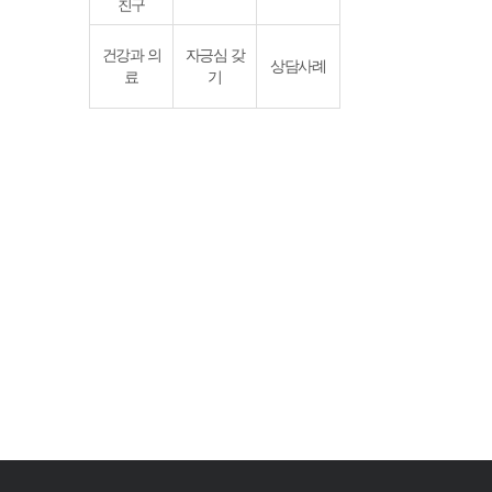
친구
건강과 의
자긍심 갖
상담사례
료
기