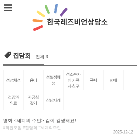
Skip
메뉴열기
to
content
집담회
전체 3
성소수자
성별정체
성정체성
용어
의 가족
폭력
연애
성
과 친구
건강과
자긍심
상담사례
의료
갖기
영화 <세계의 주인> 같이 깊생해요!
회원모임
집담회
세계의주인
2025-12-12