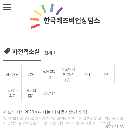
Skip
메뉴열기
to
content
자전적소설
전체 1
성소수자
성별정체
성정체성
용어
의 가족
연애
폭력
성
과 친구
건강과
자긍심
상담사례
의료
갖기
사포의서재2020 <여자는 여자를> 출간 알림
사포의서재
아름다운재단
여성퀴어단편
여성퀴어문학
퀴어에세이
자전적소설
세상을바꾸는 작은 변화
여자는 여자를
오토픽션
2021-01-05