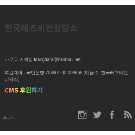
한국레즈비언상담소
사무국 이메일 lsangdam@hanmail.net
후원계좌 : 국민은행 703601-00-004665 (예금주: 한국레즈비언
상담소)
CMS 후원하기
로그인