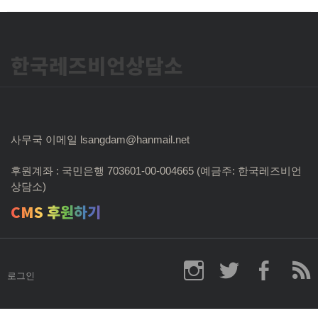
한국레즈비언상담소
사무국 이메일 lsangdam@hanmail.net
후원계좌 : 국민은행 703601-00-004665 (예금주: 한국레즈비언
상담소)
CMS 후원하기
로그인