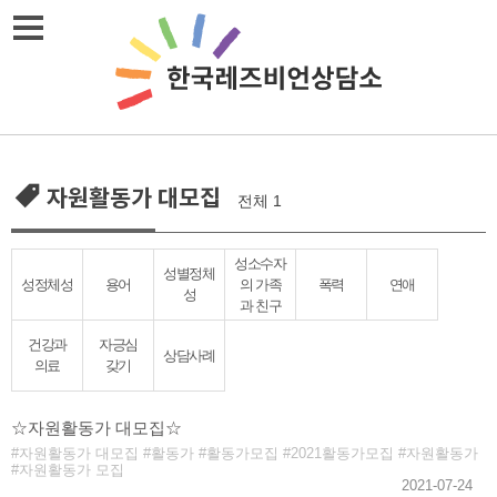
Skip
메뉴열기
to
content
자원활동가 대모집
전체 1
성소수자
성별정체
성정체성
용어
의 가족
폭력
연애
성
과 친구
건강과
자긍심
상담사례
의료
갖기
☆자원활동가 대모집☆
자원활동가 대모집
활동가
활동가모집
2021활동가모집
자원활동가
자원활동가 모집
2021-07-24