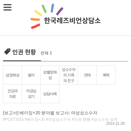
Skip
메뉴열기
to
content
인권 현황
전체 1
성소수자
성별정체
성정체성
용어
의 가족
연애
폭력
성
과 친구
건강과
자긍심
상담사례
의료
갖기
[보고서] 베이징+20 분야별 보고서: 여성성소수자
POST2015
베이징+20
여성성소수자
인권 현황
성소수자 정책
2014-11-28