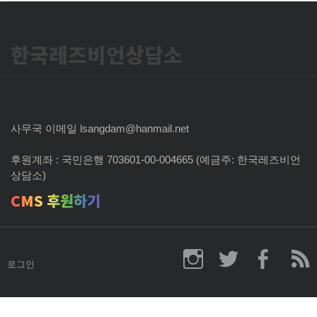
한국레즈비언상담소
사무국 이메일 lsangdam@hanmail.net
후원계좌 : 국민은행 703601-00-004665 (예금주: 한국레즈비언
상담소)
CMS 후원하기
로그인