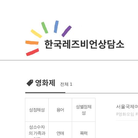
Skip
to
content
영화제
전체 1
서울국제여
성별정체
성정체성
용어
성
영화모임
성소수자
의 가족과
연애
폭력