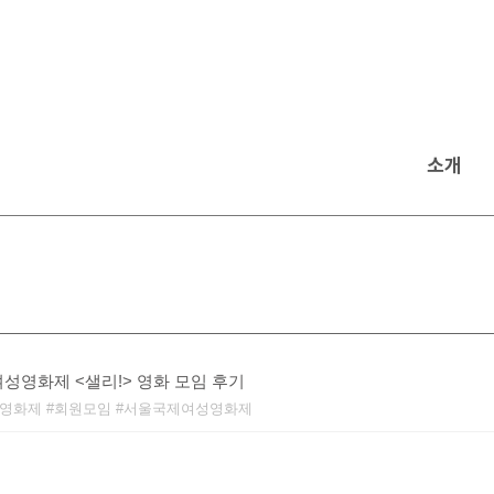
소개
성영화제 <샐리!> 영화 모임 후기
영화제
회원모임
서울국제여성영화제