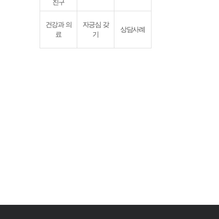
친구
건강과 의
자긍심 갖
상담사례
료
기