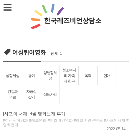
Skip
메뉴열기
to
content
여성퀴어영화
전체 1
성소수자
성별정체
성정체성
용어
의 가족
폭력
연애
성
과 친구
건강과
자긍심
상담사례
의료
갖기
[사포의 서재] 4월 영화번개 후기
여성퀴어영화
레즈영화
레즈비언영화
레즈비언콘텐츠
사포의서재
영화번개
2022-05-14