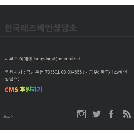
한국레즈비언상담소
사무국 이메일 lsangdam@hanmail.net
후원계좌 : 국민은행 703601-00-004665 (예금주: 한국레즈비언
상담소)
CMS 후원하기
로그인