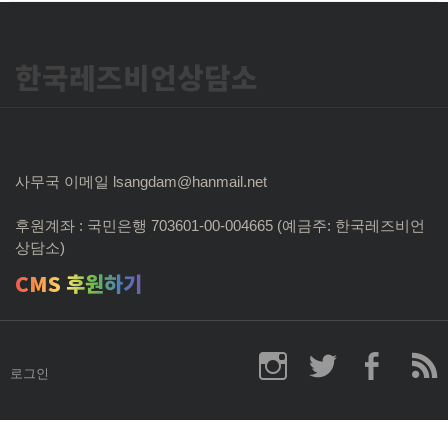
한국레즈비언상담소
사무국 이메일 lsangdam@hanmail.net
후원계좌 : 국민은행 703601-00-004665 (예금주: 한국레즈비언
상담소)
CMS 후원하기
로그인