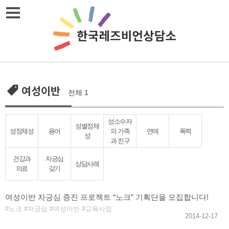
Skip
메뉴열기
to
content
여성이반
전체 1
성소수자
성별정체
성정체성
용어
의 가족
연애
폭력
성
과 친구
건강과
자긍심
상담사례
의료
갖기
여성이반 자긍심 증진 프로젝트 “노크” 기획단을 모집합니다!
노크
자긍심
여성이반
교육사업
2014-12-17