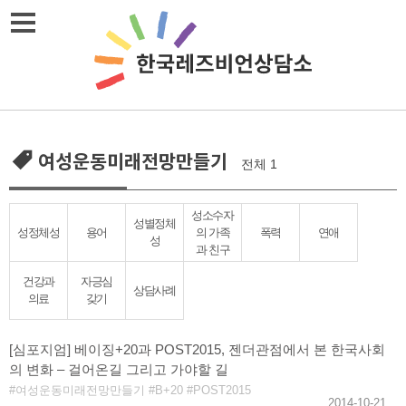
Skip
메뉴열기
to
content
여성운동미래전망만들기
전체 1
성소수자
성별정체
성정체성
용어
의 가족
폭력
연애
성
과 친구
건강과
자긍심
상담사례
의료
갖기
[심포지엄] 베이징+20과 POST2015, 젠더관점에서 본 한국사회
의 변화 – 걸어온길 그리고 가야할 길
여성운동미래전망만들기
B+20
POST2015
2014-10-21