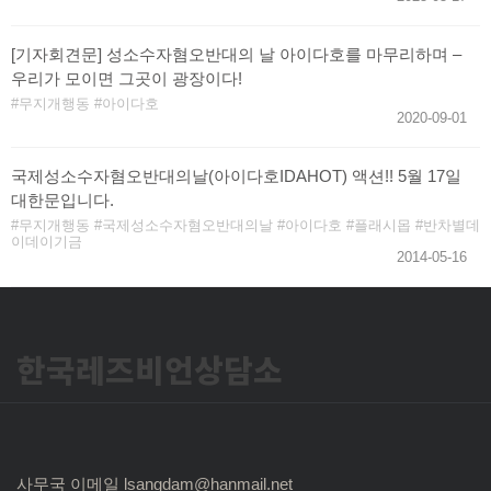
[기자회견문] 성소수자혐오반대의 날 아이다호를 마무리하며 –
우리가 모이면 그곳이 광장이다!
무지개행동
아이다호
2020-09-01
국제성소수자혐오반대의날(아이다호IDAHOT) 액션!! 5월 17일
대한문입니다.
무지개행동
국제성소수자혐오반대의날
아이다호
플래시몹
반차별데
이데이기금
2014-05-16
한국레즈비언상담소
사무국 이메일 lsangdam@hanmail.net