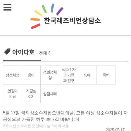
Skip
메뉴열기
to
content
아이다호
전체 3
성소수자
성별정체
성정체성
용어
의 가족
연애
폭력
성
과 친구
건강과
자긍심
상담사례
의료
갖기
5월 17일 국제성소수자혐오반대의날, 모든 여성 성소수자들이 자
긍심으로 가득한 하루 보내길 바랍니다!
국제성소수자혐오반대의날
아이다호
2025-05-17