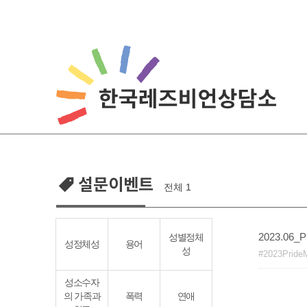
Skip
to
content
설문이벤트
전체 1
2023.06
성별정체
성정체성
용어
성
2023Pride
성소수자
의 가족과
폭력
연애