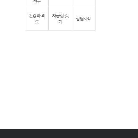
친구
건강과 의
자긍심 갖
상담사례
료
기