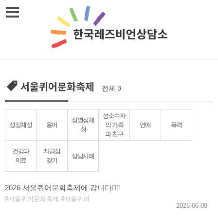
Skip
메뉴열기
to
content
서울퀴어문화축제
전체 3
성소수자
성별정체
성정체성
용어
의 가족
연애
폭력
성
과 친구
건강과
자긍심
상담사례
의료
갖기
2026 서울퀴어문화축제에 갑니다🏳️‍🌈
서울퀴어문화축제
서울퀴퍼
2026-06-09