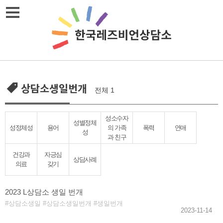
Skip
메뉴열기
to
content
상담소생일번개
전체 1
성소수자
성별정체
성정체성
용어
의 가족
폭력
연애
성
과 친구
건강과
자긍심
상담사례
의료
갖기
2023 L상담소 생일 번개
상담소생일
상담소생일번개
생일번개
2023-11-14