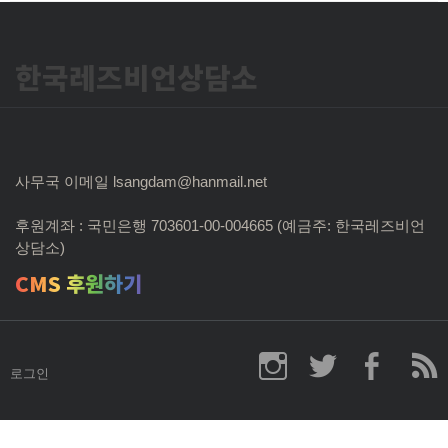
한국레즈비언상담소
사무국 이메일 lsangdam@hanmail.net
후원계좌 : 국민은행 703601-00-004665 (예금주: 한국레즈비언
상담소)
CMS 후원하기
로그인