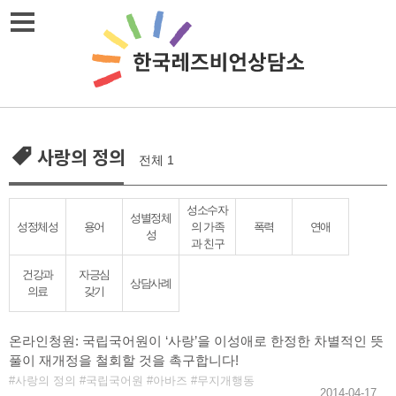
Skip
메뉴열기
to
content
사랑의 정의
전체 1
성소수자
성별정체
성정체성
용어
의 가족
폭력
연애
성
과 친구
건강과
자긍심
상담사례
의료
갖기
온라인청원: 국립국어원이 ‘사랑’을 이성애로 한정한 차별적인 뜻
풀이 재개정을 철회할 것을 촉구합니다!
사랑의 정의
국립국어원
아바즈
무지개행동
2014-04-17